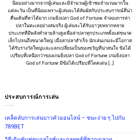
นิยมอย่างมากจากผู้เล่นและมีจำนวนผู้เข้าชมจำนวนมากใน
แต่ละวัน เป็นที่นิยมเพราะผู้เล่นจะได้สัมผัสกับประสบการณ์ที่น่า
ตื่นเต้นที่หาได้ยาก เกมยิงปลา God of Fortune จำลองการล่า
ปลาในทะเลอย่างสมจริง ผู้เล่นจะได้รับอาวุธหลากหลาย
ประเภทที่มีพลังทำลายล้างสูงเพื่อล่าปลาทุกประเภทตั้งแต่ขนาด
เล็กไปจนถึงขนาดใหญ่ เมื่อล่าปลาสำเร็จ นักเล่นเกมจะมีโอกาส
ได้รับรางวัลใหญ่และแลกเปลี่ยนเป็นของขวัญที่น่าสนใจ ข้อได้
เปรียบที่เหนือกว่าของเกมยิงปลา God of Fortune เกมยิงปลา
God of Fortune มีข้อได้เปรียบที่โดดเด่น [...]
ประสบการณ์การเล่น
เคล็ดลับการเล่นบาวคัวออนไลน์ – ชนะง่าย ๆ ไปกับ
789BET
วิธีเดิมพันฟุตบอลไรซ์และกลยุทธ์ที่ชาญฉลาด