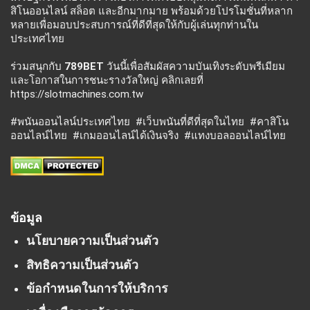
สิโนออนไลน์ สล็อต และอีกมากมาย พร้อมด้วยโปรโมชั่นที่หลาก
หลายเพื่อมอบประสบการณ์ที่ดีที่สุดให้กับผู้เล่นทุกท่านใน
ประเทศไทย
ร่วมสนุกกับ
789BET
วันนี้เพื่อสัมผัสความบันเทิงระดับพรีเมียม
และโอกาสในการชนะรางวัลใหญ่ คลิกเลยที่
https://slotmachines.com.tw
#พนันออนไลน์ประเทศไทย #เว็บพนันที่ดีที่สุดในไทย #คาสิโน
ออนไลน์ไทย #เกมออนไลน์ได้เงินจริง #แทงบอลออนไลน์ไทย
ข้อมูล
นโยบายความเป็นส่วนตัว
สิทธิความเป็นส่วนตัว
ข้อกำหนดในการให้บริการ