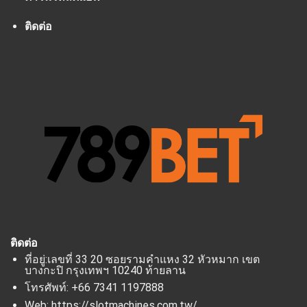
ติดต่อ
ติดต่อ
ที่อยู่:เลขที่ 33 20 ซอยรามคำแหง 32 หัวหมาก เขต
บางกะปิ กรุงเทพฯ 10240 ท้ายลาน
โทรศัพท์: +66 7341 1197888
Web: https://slotmachines.com.tw/